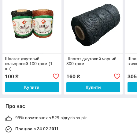
Шпагат джутовий
Шпагат джутовий чорний
Шпаг
кольоровий 100 грам (1
300 грам
в'яз
шт)
100
160
305
₴
₴
Купити
Купити
Про нас
99% позитивних з 529 відгуків за рік
Працює з 24.02.2011