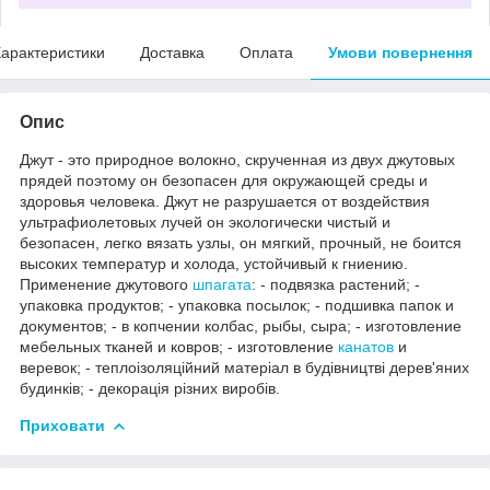
арактеристики
Доставка
Оплата
Умови повернення
Опис
Джут - это природное волокно, скрученная из двух джутовых
прядей поэтому он безопасен для окружающей среды и
здоровья человека. Джут не разрушается от воздействия
ультрафиолетовых лучей он экологически чистый и
безопасен, легко вязать узлы, он мягкий, прочный, не боится
высоких температур и холода, устойчивый к гниению.
Применение джутового
шпагата
: - подвязка растений; -
упаковка продуктов; - упаковка посылок; - подшивка папок и
документов; - в копчении колбас, рыбы, сыра; - изготовление
мебельных тканей и ковров; - изготовление
канатов
и
веревок; - теплоізоляційний матеріал в будівництві дерев'яних
будинків; - декорація різних виробів.
Приховати