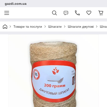
gazdi.com.ua
Товари та послуги
Шпагати
Шпагати джутові
Шпаг