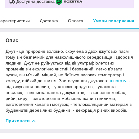
Доступна доставка
арактеристики
Доставка
Оплата
Умови повернення
Опис
Джут - це природне волокно, скручена з двох джутових пасм
тому він безпечний для навколишнього середовища і здоров'я
людини. Джут не руйнується від дії ультрафіолетових
променів він екологічно чистий і безпечний, легко в'язати
вузли, він м'який, міцний, не боїться високих температур і
холоду, стійкий до гниття. Застосування джутового
шпагату
: -
підв'язування рослин; - упаковка продуктів; - упаковка
посилок; - підшивка папок і документів; - в копченні ковбас,
риби, сиру; - виготовлення меблевих тканин і килимів; -
виготовлення канатів і мотузок; - теплоізоляційний матеріал в
будівництві дерев'яних будинків; - декорація різних виробів.
Приховати