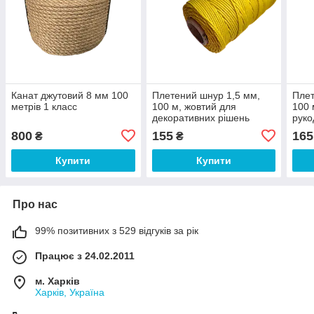
Канат джутовий 8 мм 100
Плетений шнур 1,5 мм,
Плет
метрів 1 класс
100 м, жовтий для
100 
декоративних рішень
руко
800
155
165
₴
₴
Купити
Купити
Про нас
99% позитивних з 529 відгуків за рік
Працює з 24.02.2011
м. Харків
Харків, Україна