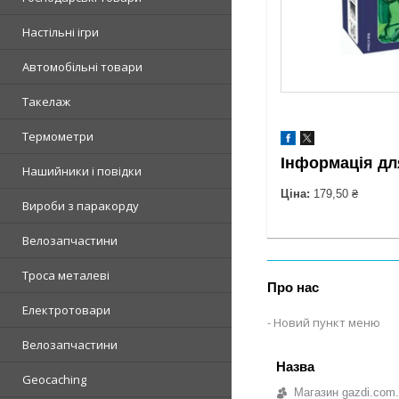
Настільні ігри
Автомобільні товари
Такелаж
Термометри
Інформація дл
Нашийники і повідки
Ціна:
179,50 ₴
Вироби з паракорду
Велозапчастини
Троса металеві
Про нас
Електротовари
Новий пункт меню
Велозапчастини
Geocaching
Магазин gazdi.com