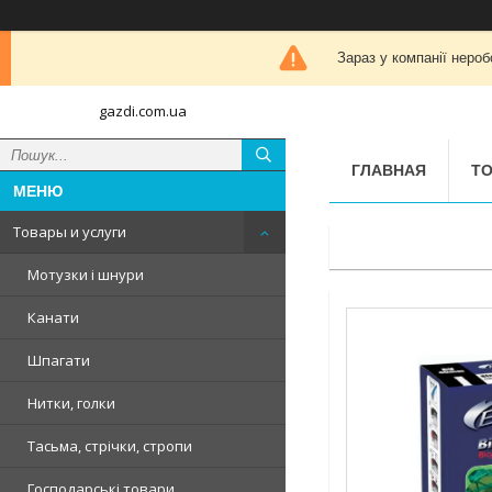
Зараз у компанії нероб
gazdi.com.ua
ГЛАВНАЯ
ТО
Товары и услуги
Мотузки і шнури
Канати
Шпагати
Нитки, голки
Тасьма, стрічки, стропи
Господарські товари