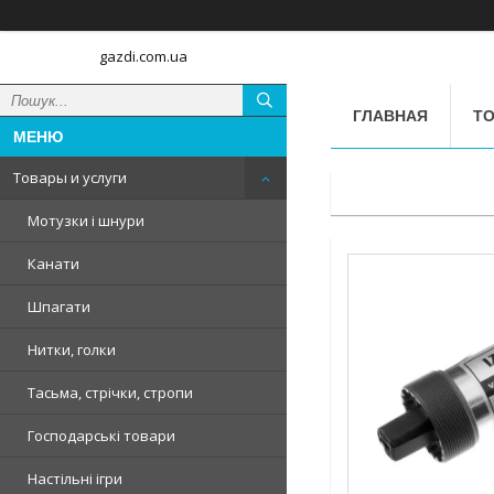
gazdi.com.ua
ГЛАВНАЯ
ТО
Товары и услуги
Мотузки і шнури
Канати
Шпагати
Нитки, голки
Тасьма, стрічки, стропи
Господарські товари
Настільні ігри