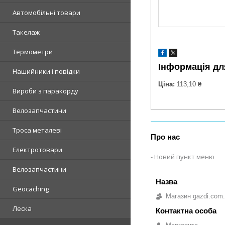
Автомобільні товари
Такелаж
Термометри
Інформація дл
Нашийники і повідки
Ціна:
113,10 ₴
Вироби з паракорду
Велозапчастини
Троса металеві
Про нас
Електротовари
Новий пункт меню
Велозапчастини
Geocaching
Магазин gazdi.com
Леска