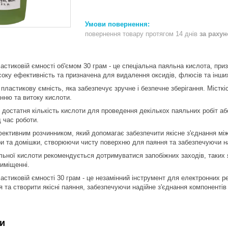
повернення товару протягом 14 днів
за раху
астиковій ємності об'ємом 30 грам - це спеціальна паяльна кислота, приз
соку ефективність та призначена для видалення оксидів, флюсів та інши
пластикову ємність, яка забезпечує зручне і безпечне зберігання. Містк
нню та витоку кислоти.
е достатня кількість кислоти для проведення декількох паяльних робіт а
 час роботи.
ективним розчинником, який допомагає забезпечити якісне з'єднання мі
и та домішки, створюючи чисту поверхню для паяння та забезпечуючи на
льної кислоти рекомендується дотримуватися запобіжних заходів, таких я
риміщенні.
астиковій ємності 30 грам - це незамінний інструмент для електронних ре
 та створити якісні паяння, забезпечуючи надійне з'єднання компонентів
и