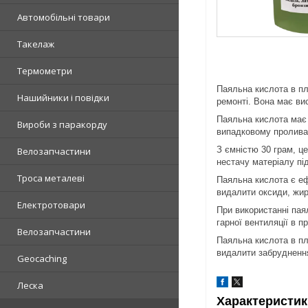
Автомобільні товари
Такелаж
Термометри
Паяльна кислота в пл
Нашийники і повідки
ремонті. Вона має ви
Паяльна кислота має 
Вироби з паракорду
випадковому пролива
З ємністю 30 грам, ц
Велозапчастини
нестачу матеріалу під
Троса металеві
Паяльна кислота є еф
видалити оксиди, жир
Електротовари
При використанні пая
гарної вентиляції в п
Велозапчастини
Паяльна кислота в пл
видалити забруднення
Geocaching
Леска
Характеристик