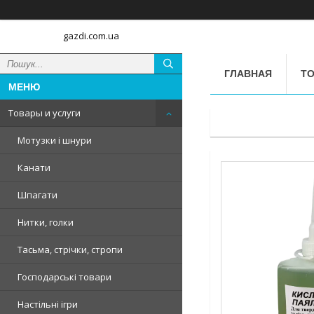
gazdi.com.ua
ГЛАВНАЯ
ТО
Товары и услуги
Мотузки і шнури
Канати
Шпагати
Нитки, голки
Тасьма, стрічки, стропи
Господарські товари
Настільні ігри