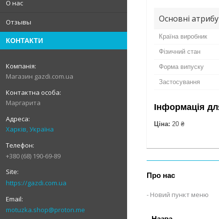
О нас
Основні атриб
Отзывы
Країна виробник
КОНТАКТИ
Фізичний стан
Форма випуску
Магазин gazdi.com.ua
Застосування
Маргарита
Інформація дл
Ціна:
20 ₴
Харків, Україна
+380 (68) 190-69-89
Про нас
https://gazdi.com.ua
Новий пункт меню
motuzka.shop@proton.me