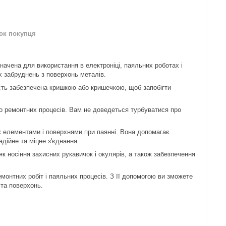
нок покупця
начена для використання в електроніці, паяльних роботах і
х забруднень з поверхонь металів.
ість забезпечена кришкою або кришечкою, щоб запобігти
бо ремонтних процесів. Вам не доведеться турбуватися про
ж елементами і поверхнями при паянні. Вона допомагає
дійне та міцне з'єднання.
к носіння захисних рукавичок і окулярів, а також забезпечення
монтних робіт і паяльних процесів. З її допомогою ви зможете
 та поверхонь.