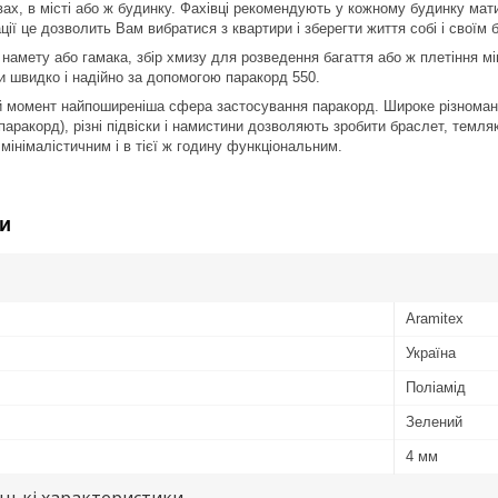
ах, в місті або ж будинку. Фахівці рекомендують у кожному будинку мати 
ії це дозволить Вам вибратися з квартири і зберегти життя собі і своїм 
 намету або гамака, збір хмизу для розведення багаття або ж плетіння м
 швидко і надійно за допомогою паракорд 550.
ий момент найпоширеніша сфера застосування паракорд. Широке різноманітн
паракорд), різні підвіски і намистини дозволяють зробити браслет, темл
мінімалістичним і в тієї ж годину функціональним.
и
Aramitex
Україна
Поліамід
Зелений
4 мм
цькі характеристики