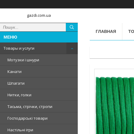
gazdi.com.ua
ГЛАВНАЯ
ТО
Товары и услуги
Мотузки і шнури
Канати
Шпагати
Нитки, голки
Тасьма, стрічки, стропи
Господарські товари
Настільні ігри