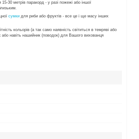
15-30 метрів паракорд - у разі пожежі або іншої
близьким.
іцної
сумки
для риби або фруктів - все це і ще масу інших
ість кольорів (а так само наявність світиться в темряві або
як або навіть нашийник (поводок) для Вашого вихованця