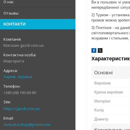
О нас
Ви в польових чі умов
непередбаченої ситуац
Отзывы
2) Туризм - установка
промов можна зробити
КОНТАКТИ
3) Плетіння - на дан
світлоповертального 
яскравим і стильним, 
Магазин gazdi.com.ua
Характеристик
Маргарита
Основні
Харків, Україна
Виробник
Країна виробник
+380 (68) 190-69-89
Матеріал
https://gazdi.com.ua
Колір
Діаметр
motuzka.shop@proton.me
Користувальни