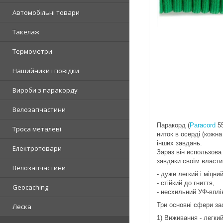
Автомобільні товари
Такелаж
Термометри
Нашийники і повідки
Вироби з паракорду
Велозапчастини
Паракорд (
Paracord
55
Троса металеві
ниток в осерді (кожна
інших завдань.
Електротовари
Зараз він использова 
завдяки своїм власти
Велозапчастини
- дуже легкий і міцний
- стійкий до гниття,
Geocaching
- несхильний УФ-вплі
Три основні сфери за
Леска
1) Виживання - легкий