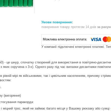
повернення товару протягом 14 днів
за раху
У компанії підключені електронні платежі. Те
0) - це шнур, спочатку створений для використання в повітряно-десантни
 з яких скручена з 3-х). Одного разу під час вилазки десантники помітил
в рівній мірі як військовими, так і цивільним населенням, причому стрім
востям:
,
ву (вигоряння)
стосування паракорда:
 і міцний трос, який не займає багато місця у Вашому рюкзаку або сумці