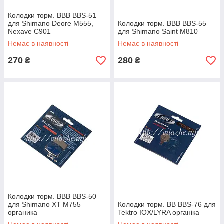
Колодки торм. BBB BBS-51
для Shimano Deore M555,
Колодки торм. BBB BBS-55
Nexave C901
для Shimano Saint M810
Немає в наявності
Немає в наявності
270
280
₴
₴
Колодки торм. ВВВ BBS-50
для Shimano XT M755
Колодки торм. ВВ BBS-76 для
органика
Tektro IOX/LYRA органіка