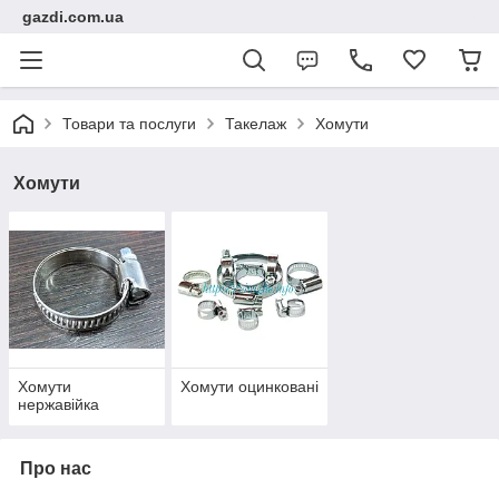
gazdi.com.ua
Товари та послуги
Такелаж
Хомути
Хомути
Хомути
Хомути оцинковані
нержавійка
Про нас