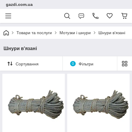
gazdi.com.ua
Товари та послуги
Мотузки і шнури
Шнури в'язані
Шнури в'язані
Сортування
0
Фільтри