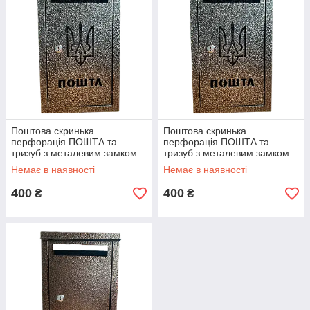
Поштова скринька
Поштова скринька
перфорація ПОШТА та
перфорація ПОШТА та
тризуб з металевим замком
тризуб з металевим замком
колір мідний
колір сірий
Немає в наявності
Немає в наявності
400
400
₴
₴