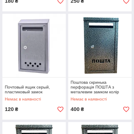
180
250
₴
₴
Поштова скринька
Почтовый ящик серый,
перфорація ПОШТА з
пластиковый замок
металевим замком колір
сірий
Немає в наявності
Немає в наявності
120
400
₴
₴